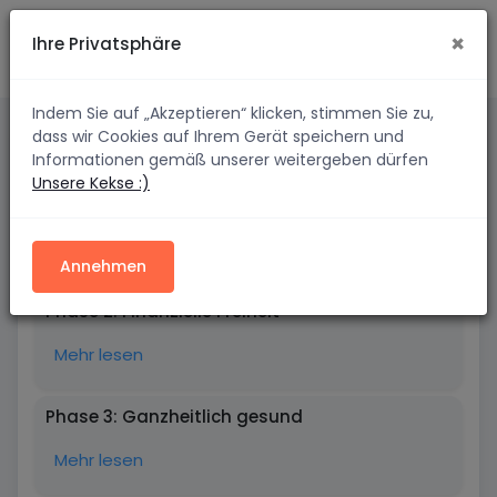
×
Ihre Privatsphäre
Indem Sie auf „Akzeptieren“ klicken, stimmen Sie zu,
dass wir Cookies auf Ihrem Gerät speichern und
Paketbeschreibung
Informationen gemäß unserer weitergeben dürfen
Unsere Kekse :)
Phase 1: Mentale Stärke
Mehr lesen
Annehmen
Phase 2: Finanzielle Freiheit
Mehr lesen
Phase 3: Ganzheitlich gesund
Mehr lesen